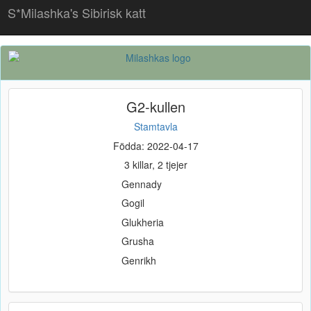
S*Milashka's Sibirisk katt
G2-kullen
Stamtavla
Födda: 2022-04-17
3 killar, 2 tjejer
Gennady
Gogil
Glukheria
Grusha
Genrikh