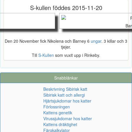
S-kullen föddes 2015-11-20
Ba
Den 20 November fick Nikolena och Barney 6
ungar
. 3 killar och 3
tjejer.
Till
S-Kullen
som vuxit upp i Rinkeby.
Snabblänkar
Beskrivning Sibirisk katt
Sibirisk katt och allergi
Hjärtsjukdomar hos katter
Förlossningen
Kattens genetik
Virussjukdomar hos katter
Kattens dräktighet
Färgkalkylator