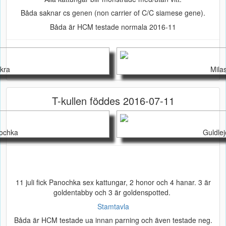
Båda saknar cs genen (non carrier of C/C siamese gene).
Båda är HCM testade normala 2016-11
skra
Mila
T-kullen föddes 2016-07-11
nochka
Guldlej
11 juli fick Panochka sex kattungar, 2 honor och 4 hanar. 3 är
goldentabby och 3 är goldenspotted.
Stamtavla
Båda är HCM testade ua innan parning och även testade neg.