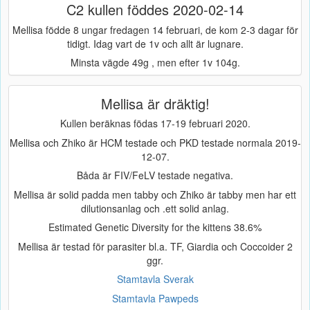
C2 kullen föddes 2020-02-14
Mellisa födde 8 ungar fredagen 14 februari, de kom 2-3 dagar för
tidigt. Idag vart de 1v och allt är lugnare.
Minsta vägde 49g , men efter 1v 104g.
Mellisa är dräktig!
Kullen beräknas födas 17-19 februari 2020.
Mellisa och Zhiko är HCM testade och PKD testade normala 2019-
12-07.
Båda är FIV/FeLV testade negativa.
Mellisa är solid padda men tabby och Zhiko är tabby men har ett
dilutionsanlag och .ett solid anlag.
Estimated Genetic Diversity for the kittens 38.6%
Mellisa är testad för parasiter bl.a. TF, Giardia och Coccoider 2
ggr.
Stamtavla Sverak
Stamtavla Pawpeds