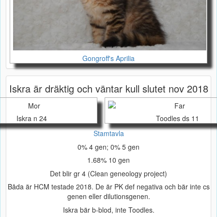
Gongroff's Aprilia
Iskra är dräktig och väntar kull slutet nov 2018
Iskra n 24
Toodles ds 11
Stamtavla
0% 4 gen; 0% 5 gen
1.68% 10 gen
Det blir gr 4 (Clean geneology project)
Båda är HCM testade 2018. De är PK def negativa och bär inte cs
genen eller dilutionsgenen.
Iskra bär b-blod, inte Toodles.