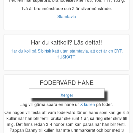
Y-kullen mår superbra, bra födelsevikter 103, 108, 111, 133 g.
Två är brunmönstrade och 2 är silvermönstrade.
Stamtavla
Har du kattkoll? Läs detta!!
Har du koll på Sibirisk katt utan stamtavla, att det är en DYR
HUSKATT!
FODERVÄRD HANE
Xergei
Jag vill gärna spara en hane ur
X-kullen
på foder.
Om någon vill testa att vara fodervärd för en hane som kan ge 4-5
kullar när han blir fertil, brukar ske runt 1 år, så ring eller skriv till
mig. Det finns redan 3-4 honor som kan paras när han blir fertil.
Pappan Danny till kullen har inte urinmarkerat och bor med 3