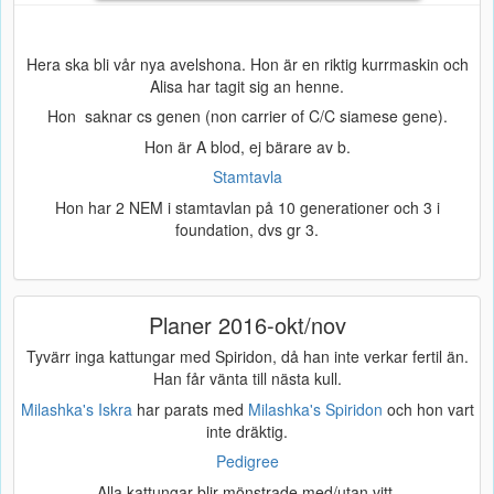
Hera ska bli vår nya avelshona. Hon är en riktig kurrmaskin och
Alisa har tagit sig an henne.
Hon saknar cs genen (non carrier of C/C siamese gene).
Hon är A blod, ej bärare av b.
Stamtavla
Hon har 2 NEM i stamtavlan på 10 generationer och 3 i
foundation, dvs gr 3.
Planer 2016-okt/nov
Tyvärr inga kattungar med Spiridon, då han inte verkar fertil än.
Han får vänta till nästa kull.
Milashka's Iskra
har parats med
Milashka's Spiridon
och hon vart
inte dräktig.
Pedigree
Alla kattungar blir mönstrade med/utan vitt.